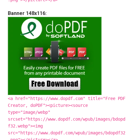
Banner 148x116:
<a href="https://www.dopdf.com" title="Free PDF
Creator, doPDF"><picture><source
type="image/webp"
srcset="https://www.dopdf.com/wpub/images/bdopd
f32.webp"><img
src="https://www.dopdf.com/wpub/images/bdopdf32
.png"></picture></a>