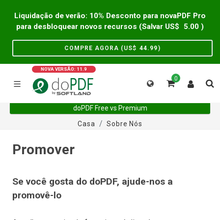
Liquidação de verão: 10% Desconto para novaPDF Pro
para desbloquear novos recursos (Salvar US$
5.00
)
COMPRE AGORA (US$
44.99
)
NOVA VERSÃO: 11.9
0
doPDF Free vs Premium
Casa
Sobre Nós
Promover
Se você gosta do doPDF, ajude-nos a
promovê-lo