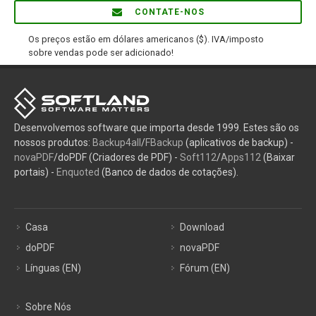
CONTATE-NOS
Os preços estão em dólares americanos ($). IVA/imposto
sobre vendas pode ser adicionado!
Desenvolvemos software que importa desde 1999. Estes são os
nossos produtos:
Backup4all
/
FBackup
(aplicativos de backup) -
novaPDF
/doPDF (Criadores de PDF) -
Soft112
/
Apps112
(Baixar
portais) -
Enquoted
(Banco de dados de cotações).
Casa
Download
doPDF
novaPDF
Línguas (EN)
Fórum (EN)
Sobre Nós