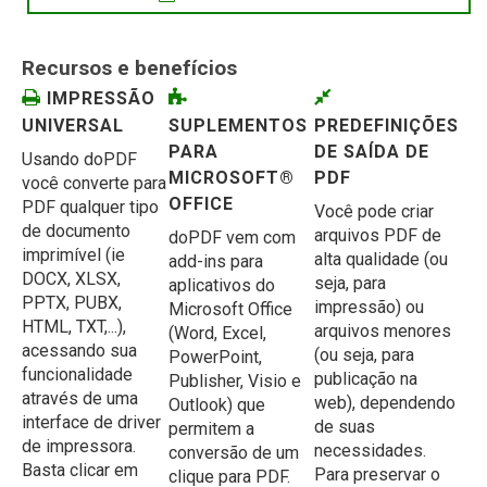
Recursos e benefícios
IMPRESSÃO
UNIVERSAL
SUPLEMENTOS
PREDEFINIÇÕES
PARA
DE SAÍDA DE
Usando doPDF
MICROSOFT®
PDF
você converte para
OFFICE
PDF qualquer tipo
Você pode criar
de documento
arquivos PDF de
doPDF vem com
imprimível (ie
alta qualidade (ou
add-ins para
DOCX, XLSX,
seja, para
aplicativos do
PPTX, PUBX,
impressão) ou
Microsoft Office
HTML, TXT,...),
arquivos menores
(Word, Excel,
acessando sua
(ou seja, para
PowerPoint,
funcionalidade
publicação na
Publisher, Visio e
através de uma
web), dependendo
Outlook) que
interface de driver
de suas
permitem a
de impressora.
necessidades.
conversão de um
Basta clicar em
Para preservar o
clique para PDF.