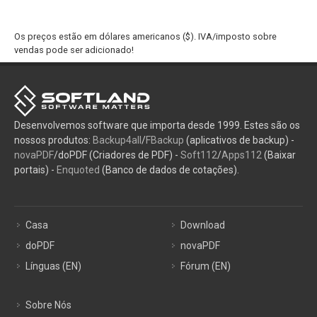
Os preços estão em dólares americanos ($). IVA/imposto sobre
vendas pode ser adicionado!
Desenvolvemos software que importa desde 1999. Estes são os
nossos produtos:
Backup4all
/
FBackup
(aplicativos de backup) -
novaPDF
/doPDF (Criadores de PDF) -
Soft112
/
Apps112
(Baixar
portais) -
Enquoted
(Banco de dados de cotações).
Casa
Download
doPDF
novaPDF
Línguas (EN)
Fórum (EN)
Sobre Nós