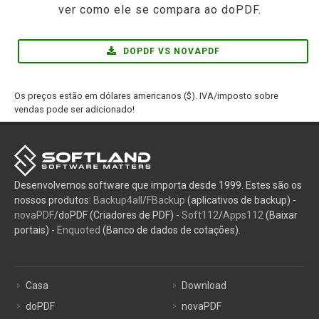
ver como ele se compara ao doPDF.
DOPDF VS NOVAPDF
Os preços estão em dólares americanos ($). IVA/imposto sobre
vendas pode ser adicionado!
Desenvolvemos software que importa desde 1999. Estes são os
nossos produtos:
Backup4all
/
FBackup
(aplicativos de backup) -
novaPDF
/doPDF (Criadores de PDF) -
Soft112
/
Apps112
(Baixar
portais) -
Enquoted
(Banco de dados de cotações).
Casa
Download
doPDF
novaPDF