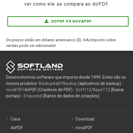
ver como ele se compara ao doPDF.
DOPDF VS NOVAPDF
Os preços estão em dólares americanos ($). IVA/imposto sobre
vendas pode ser adicionado!
Desenvolvemos software que importa desde 1999. Estes são os
nossos produtos:
Backup4all
/
FBackup
(aplicativos de backup) -
novaPDF
/doPDF (Criadores de PDF) -
Soft112
/
Apps112
(Baixar
portais) -
Enquoted
(Banco de dados de cotações).
Casa
Download
doPDF
novaPDF